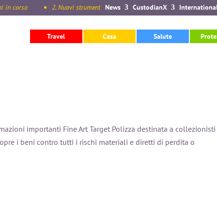
n corso
2. Nuovi strumenti disponibili nella sezione International del
News
CustodianX
Internationa
Travel
Casa
Salute
Prote
azioni importanti Fine Art Target Polizza destinata a collezionisti
pre i beni contro tutti i rischi materiali e diretti di perdita o