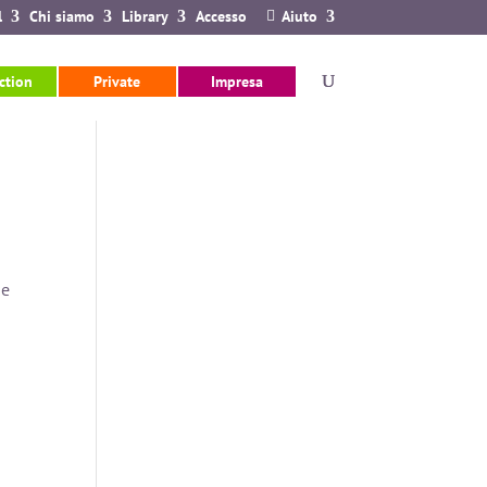
 portale Quantum
3. Presentazione Global Health Adapt – Nuova soluzio
l
Chi siamo
Library
Accesso
Aiuto
ction
Private
Impresa
 e