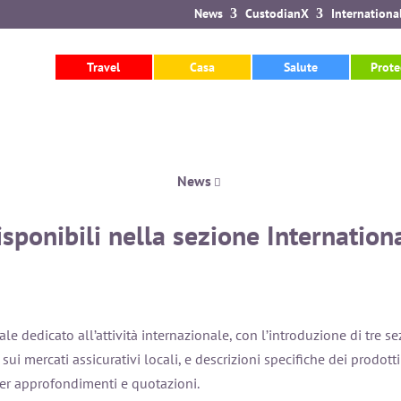
News
CustodianX
Internationa
rnational del portale Quantum
Travel
Casa
Salute
Prote
luzione sanitaria AXA PPP
stero
News
isponibili nella sezione Internatio
le dedicato all’attività internazionale, con l’introduzione di tre s
sui mercati assicurativi locali, e descrizioni specifiche dei prodott
er approfondimenti e quotazioni.