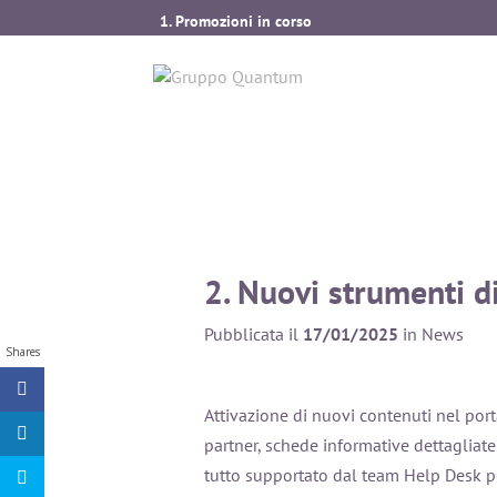
1. Promozioni in corso
2. Nuovi strumenti disponibili nella sezione Inte
3. Presentazione Global Health Adapt – Nuova so
4. Ampliamento servizi per assistenza clienti all’e
2. Nuovi strumenti d
Pubblicata il
17/01/2025
in News
Shares
Attivazione di nuovi contenuti nel porta
partner, schede informative dettagliate 
tutto supportato dal team Help Desk p