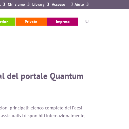
l
Chi siamo
Library
Accesso
Aiuto
ction
Private
Impresa
nal del portale Quantum
ezioni principali: elenco completo dei Paesi
i assicurativi disponibili internazionalmente,