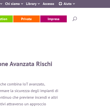
portale Quantum
3. Presentazione Global Health Adapt – Nuova soluzion
Chi siamo
Library
Accesso
Aiuto
ction
Private
Impresa
one Avanzata Rischi
 che combina IoT avanzato,
ormare la sicurezza degli impianti di
ontinuo che previene incendi e altri
rativi attraverso un approccio