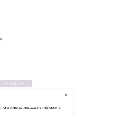
va
Form/Quote
×
ri ci aiutano ad analizzare e migliorare la