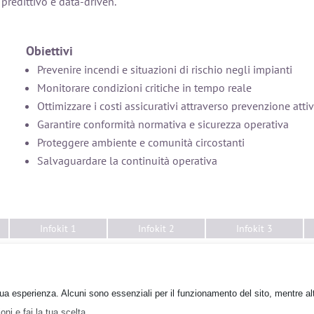
predittivo e data-driven.
Obiettivi
Prevenire incendi e situazioni di rischio negli impianti
Monitorare condizioni critiche in tempo reale
Ottimizzare i costi assicurativi attraverso prevenzione atti
Garantire conformità normativa e sicurezza operativa
Proteggere ambiente e comunità circostanti
Salvaguardare la continuità operativa
Infokit 1
Infokit 2
Infokit 3
Gruppo Quantum
Copyright © 2026 Gruppo Quantum - Tutti i diritti riservati
 tua esperienza. Alcuni sono essenziali per il funzionamento del sito, mentre alt
Informativa sulla privacy
|
Condizioni generali di utilizzo
ni e fai la tua scelta.