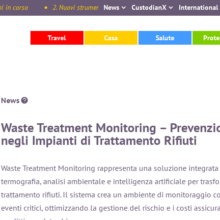
n corso
2. Nuovi strumenti disponibili nella sezione International del 
News
CustodianX
International
Travel
Casa
Salute
Prote
News
Waste Treatment Monitoring – Prevenzi
negli Impianti di Trattamento Rifiuti
Waste Treatment Monitoring rappresenta una soluzione integrata
termografia, analisi ambientale e intelligenza artificiale per trasf
trattamento rifiuti. Il sistema crea un ambiente di monitoraggio c
eventi critici, ottimizzando la gestione del rischio e i costi assicu