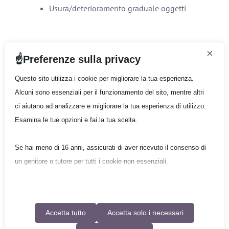
Usura/deterioramento graduale oggetti
×
Preferenze sulla privacy
Compagnia
Infokit 1
Questo sito utilizza i cookie per migliorare la tua esperienza.
Infokit 2
Alcuni sono essenziali per il funzionamento del sito, mentre altri
Infokit 3
ci aiutano ad analizzare e migliorare la tua esperienza di utilizzo.
Esamina le tue opzioni e fai la tua scelta.
Form/Quote
Se hai meno di 16 anni, assicurati di aver ricevuto il consenso di
Gruppo Quantum
un genitore o tutore per tutti i cookie non essenziali.
Copyright © 2026 Gruppo Quantum - Tutti i diritti
riservati
La tua privacy è importante per noi. Puoi regolare le impostazioni
Informativa sulla privacy
|
Condizioni generali di utilizzo
dei cookie in qualsiasi momento. Per maggiori informazioni su
Accetta tutto
Accetta solo i necessari
come utilizziamo i dati, leggi la nostra politica sulla privacy. Puoi