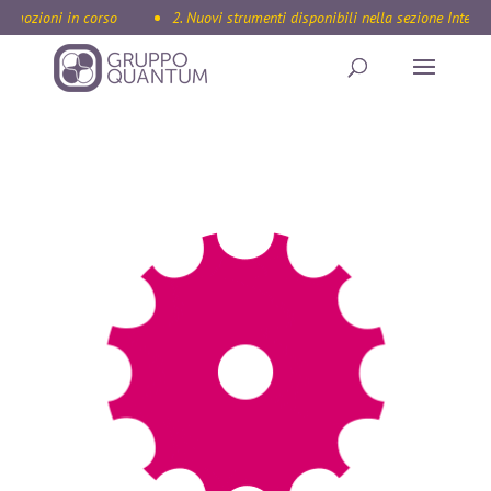
mozioni in corso
2. Nuovi strumenti disponibili nella sezione Internat