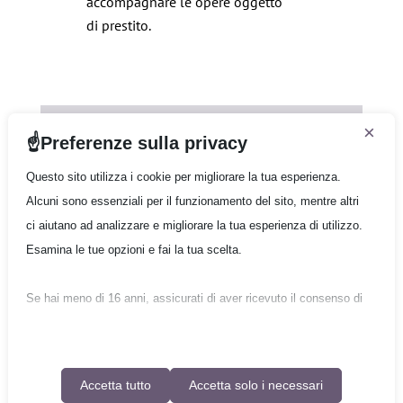
accompagnare le opere oggetto
di prestito.
Compagnia
×
Preferenze sulla privacy
Infokit 1
Infokit 2
Questo sito utilizza i cookie per migliorare la tua esperienza.
Infokit 3
Alcuni sono essenziali per il funzionamento del sito, mentre altri
Form/Quote
ci aiutano ad analizzare e migliorare la tua esperienza di utilizzo.
Esamina le tue opzioni e fai la tua scelta.
Gruppo Quantum
Se hai meno di 16 anni, assicurati di aver ricevuto il consenso di
Copyright © 2026 Gruppo Quantum - Tutti i diritti
un genitore o tutore per tutti i cookie non essenziali.
riservati
Informativa sulla privacy
|
Condizioni generali di utilizzo
La tua privacy è importante per noi. Puoi regolare le impostazioni
Accetta tutto
Accetta solo i necessari
dei cookie in qualsiasi momento. Per maggiori informazioni su