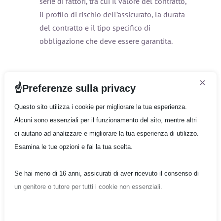
serie di fattori, tra cui il valore del contratto,
il profilo di rischio dell’assicurato, la durata
del contratto e il tipo specifico di
obbligazione che deve essere garantita.
×
Preferenze sulla privacy
Compagnia
Infokit 1
Questo sito utilizza i cookie per migliorare la tua esperienza.
Alcuni sono essenziali per il funzionamento del sito, mentre altri
Infokit 2
ci aiutano ad analizzare e migliorare la tua esperienza di utilizzo.
Infokit 3
Esamina le tue opzioni e fai la tua scelta.
Form/Quote
Se hai meno di 16 anni, assicurati di aver ricevuto il consenso di
Gruppo Quantum
un genitore o tutore per tutti i cookie non essenziali.
Copyright © 2026 Gruppo Quantum - Tutti i diritti
riservati
La tua privacy è importante per noi. Puoi regolare le impostazioni
Informativa sulla privacy
|
Condizioni generali di utilizzo