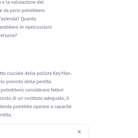
a e la valutazione del
de da porsi potrebbero
ll’azienda? Quanto
arebbero le ripercussioni
 persona?
tto cruciale della polizza Key Man.
io previsto della perdita
 potrebbero considerare fattori
 costo di un sostituto adeguato, il
azienda potrebbe operare a capacità
rdita.
×