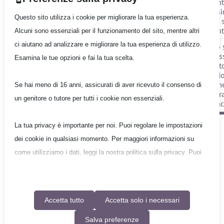
non di serie
Massimo €
document
2.500,00
– massi
Questo sito utilizza i cookie per migliorare la tua esperienza.
250,00 
document
Alcuni sono essenziali per il funzionamento del sito, mentre altri
ci aiutano ad analizzare e migliorare la tua esperienza di utilizzo.
Il rischio statico
Il rischio 
può essere
può es
Esamina le tue opzioni e fai la tua scelta.
separato dal
separat
Giacenza
rischio in
rischi
movimento
movim
Se hai meno di 16 anni, assicurati di aver ricevuto il consenso di
(copertura della
(copertur
un genitore o tutore per tutti i cookie non essenziali.
sola giacenza)
sola gia
La tua privacy è importante per noi. Puoi regolare le impostazioni
dei cookie in qualsiasi momento. Per maggiori informazioni su
Gruppo Quantum
come utilizziamo i dati, leggi la nostra politica sulla privacy. Puoi
Copyright © 2026 Gruppo Quantum - Tutti i diritti
modificare le tue preferenze in qualsiasi momento facendo clic
riservati
Informativa sulla privacy
|
Condizioni generali di utilizzo
sul pulsante delle impostazioni qui sotto.
Accetta tutto
Accetta solo i necessari
Nota che, se scegli di disabilitare alcuni tipi di cookie, questo
Designed by
EM3DESIGN
Salva preferenze
potrebbe influire sulla tua esperienza del sito e sui servizi che