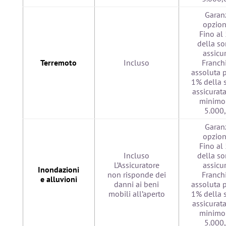
Garan
opzion
Fino al
della s
assicu
Terremoto
Incluso
Franch
assoluta p
1% della
assicurata
minimo 
5.000
Garan
opzion
Fino al
Incluso
della s
L’Assicuratore
assicu
Inondazioni
non risponde dei
Franch
e alluvioni
danni ai beni
assoluta p
mobili all’aperto
1% della
assicurata
minimo 
5.000