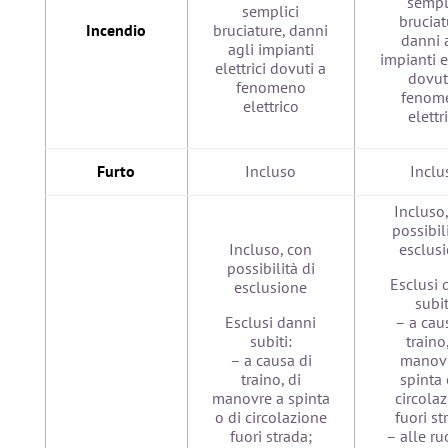
sempl
semplici
bruciat
Incendio
bruciature, danni
danni 
agli impianti
impianti e
elettrici dovuti a
dovut
fenomeno
fenom
elettrico
elettr
Furto
Incluso
Inclu
Incluso
possibil
Incluso, con
esclus
possibilità di
Esclusi 
esclusione
subit
Esclusi danni
– a cau
subiti:
traino,
– a causa di
manovr
traino, di
spinta 
manovre a spinta
circola
o di circolazione
fuori st
fuori strada;
– alle ru