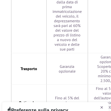
dalla data di
prima
immatricolazione
del veicolo, il
deprezzamento
sarà pari al 60%
del valore del
prezzo di listino
a nuovo del
veicolo e delle
sue parti
Garan
opzion
Garanzia
Scopert
Trasporto
opzionale
20% 
minimo 
2.500
Fino al 
valo
Fino al 5% del
dell’autov
Optionals e
valore
– massi
×
accessori
dell’autoveicolo:
2.500,0
Preferenze sulla privacy