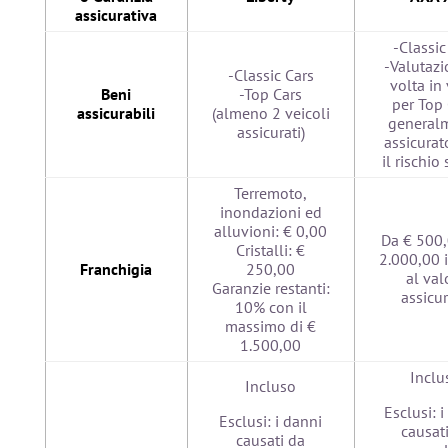
assicurativa
-Classic
-Valutazi
-Classic Cars
volta in
Beni
-Top Cars
per Top 
assicurabili
(almeno 2 veicoli
general
assicurati)
assicurat
il rischio 
Terremoto,
inondazioni ed
alluvioni: € 0,00
Da € 500,
Cristalli: €
2.000,00 
Franchigia
250,00
al val
Garanzie restanti:
assicu
10% con il
massimo di €
1.500,00
Inclu
Incluso
Esclusi: 
Esclusi: i danni
causat
causati da