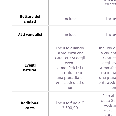
ebbre
Rottura dei
Incluso
Inclu
cristall
Atti vandalici
Incluso
Inclu
Incluso quando
Incluso 
la violenza che
la violen
caratterizza degli
caratte
eventi
degli e
Eventi
atmosferici sia
atmosferi
naturali
riscontrata su
riscontr
una pluralità di
una plura
enti, assicurati o
enti, assi
non
no
Fino al
della 
Additional
Incluso fino a €
Assicu
costs
2.500,00
Massi
3.000,