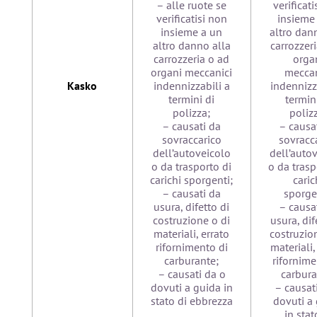
– alle ruote se
verificat
verificatisi non
insieme
insieme a un
altro dan
altro danno alla
carrozzer
carrozzeria o ad
orga
organi meccanici
meccan
Kasko
indennizzabili a
indennizz
termini di
termin
polizza;
poliz
– causati da
– causa
sovraccarico
sovracc
dell’autoveicolo
dell’auto
o da trasporto di
o da trasp
carichi sporgenti;
caric
– causati da
sporge
usura, difetto di
– causa
costruzione o di
usura, dif
materiali, errato
costruzio
rifornimento di
materiali,
carburante;
rifornime
– causati da o
carbura
dovuti a guida in
– causat
stato di ebbrezza
dovuti a
in stat