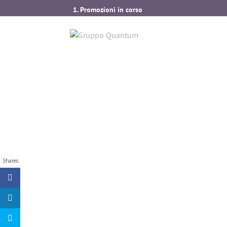
1. Promozioni in corso
2. Nuovi strumenti disponibili nella sezione Inte
3. Presentazione Global Health Adapt – Nuova so
4. Ampliamento servizi per assistenza clienti all’e
Shares