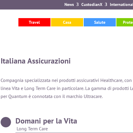
News
CustodianX
Internationa
rnational del portale Quantum
Travel
Casa
Salute
Prote
luzione sanitaria AXA PPP
stero
Italiana Assicurazioni
Compagnia specializzata nei prodotti assicurativi Healthcare, con 
linea Vita e Long Term Care in particolare. La gamma di prodotti L
per Quantum è connotata con il marchio Ultracare.
Domani per la Vita
Long Term Care