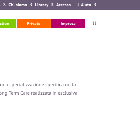
l
Chi siamo
Library
Accesso
Aiuto
ction
Private
Impresa
una specializzazione specifica nella
ong Term Care realizzata in esclusiva