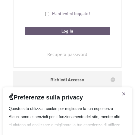
Mantienimi loggato!
Recupera password
Richiedi Accesso
×
Preferenze sulla privacy
Questo sito utilizza i cookie per migliorare la tua esperienza.
Alcuni sono essenziali per il funzionamento del sito, mentre altri
Gruppo Quantum
ci aiutano ad analizzare e migliorare la tua esperienza di utilizzo.
Copyright © 2026 Gruppo Quantum - Tutti i diritti
riservati
Esamina le tue opzioni e fai la tua scelta.