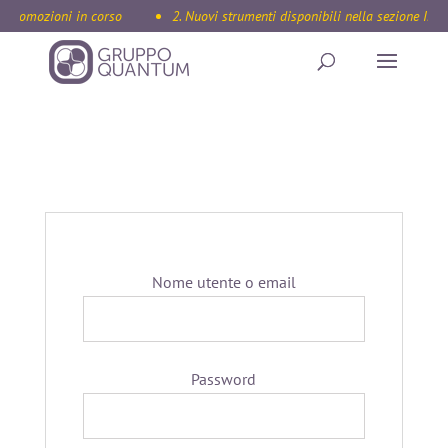
 Promozioni in corso
2. Nuovi strumenti disponibili nella sezione Inte
Accedi
Nome utente o email
Password