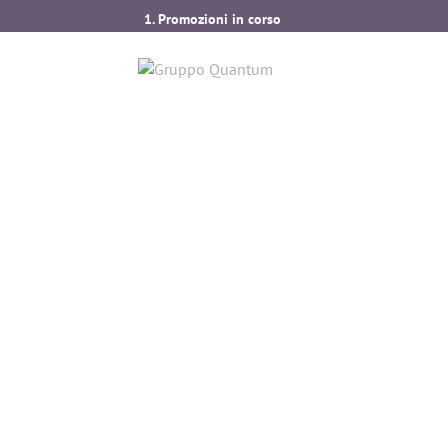
1. Promozioni in corso
2. Nuovi strumenti disponibili nella sezione Inte
3. Presentazione Global Health Adapt – Nuova so
4. Ampliamento servizi per assistenza clienti all’e