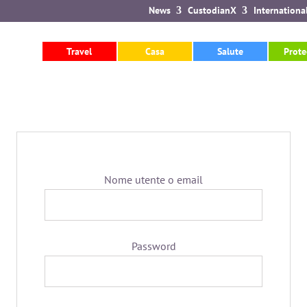
News
CustodianX
Internationa
rnational del portale Quantum
Travel
Casa
Salute
Prote
luzione sanitaria AXA PPP
stero
Accedi
Nome utente o email
Password