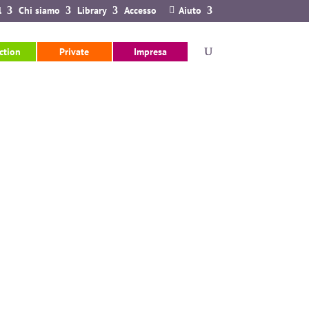
l
Chi siamo
Library
Accesso
Aiuto
ction
Private
Impresa