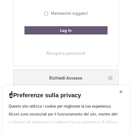
Mantienimi loggato!
Recupera password
Richiedi Accesso
×
Preferenze sulla privacy
Questo sito utilizza i cookie per migliorare la tua esperienza.
Alcuni sono essenziali per il funzionamento del sito, mentre altri
Gruppo Quantum
ci aiutano ad analizzare e migliorare la tua esperienza di utilizzo.
Copyright © 2026 Gruppo Quantum - Tutti i diritti
riservati
Esamina le tue opzioni e fai la tua scelta.