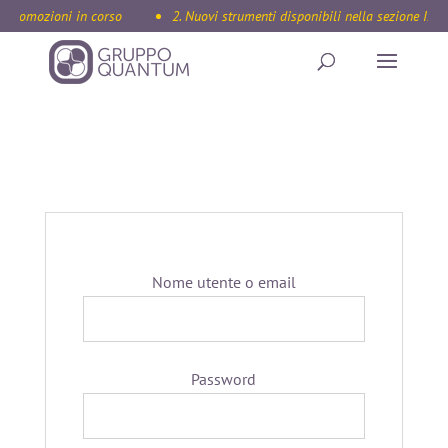
 Promozioni in corso
2. Nuovi strumenti disponibili nella sezione Inte
Accedi
Nome utente o email
Password