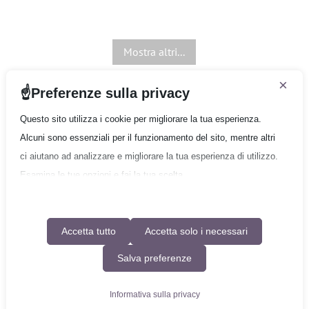
Mostra altri...
×
Preferenze sulla privacy
Questo sito utilizza i cookie per migliorare la tua esperienza.
Alcuni sono essenziali per il funzionamento del sito, mentre altri
ci aiutano ad analizzare e migliorare la tua esperienza di utilizzo.
Gruppo Quantum
Copyright © 2026 Gruppo Quantum - Tutti i diritti
Esamina le tue opzioni e fai la tua scelta.
riservati
Informativa sulla privacy
|
Condizioni generali di utilizzo
Se hai meno di 16 anni, assicurati di aver ricevuto il consenso di
un genitore o tutore per tutti i cookie non essenziali.
Accetta tutto
Accetta solo i necessari
Designed by
EM3DESIGN
Salva preferenze
La tua privacy è importante per noi. Puoi regolare le impostazioni
dei cookie in qualsiasi momento. Per maggiori informazioni su
Informativa sulla privacy
come utilizziamo i dati, leggi la nostra politica sulla privacy. Puoi