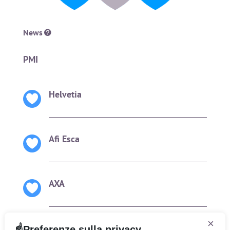
News
PMI
Helvetia
Afi Esca
AXA
×
Preferenze sulla privacy